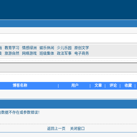
融
教育学习
情感绿洲
娱乐休闲
少儿乐园
原创文学
技
旅游自然
网络游戏
班级集体
政法军事
电子商务
博客名称
|
用户
|
文章
|
评论
|
收藏
|
的数据不存在或参数错误！
返回上一页
关闭窗口