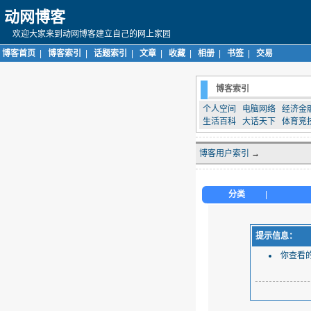
动网博客
欢迎大家来到动网博客建立自己的网上家园
博客首页
|
博客索引
|
话题索引
|
文章
|
收藏
|
相册
|
书签
|
交易
博客索引
个人空间
电脑网络
经济金
生活百科
大话天下
体育竞
博客用户索引
→
分类
|
提示信息：
你查看