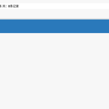
条 共：
0
条记录