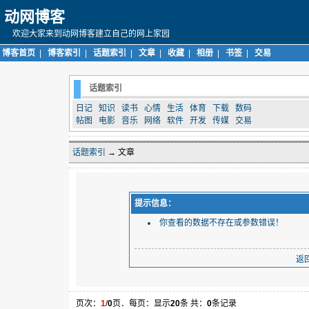
动网博客
欢迎大家来到动网博客建立自己的网上家园
博客首页
|
博客索引
|
话题索引
|
文章
|
收藏
|
相册
|
书签
|
交易
话题索引
日记
知识
读书
心情
生活
体育
下载
数码
帖图
电影
音乐
网络
软件
开发
传媒
交易
话题索引
→ 文章
提示信息：
你查看的数据不存在或参数错误！
返
页次：
1
/
0
页．每页：显示
20
条 共：
0
条记录