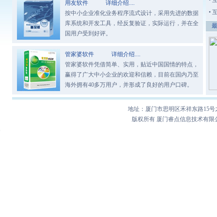
•
用友软件
详细介绍....
•
按中小企业准化业务程序流式设计，采用先进的数据
库系统和开发工具，经反复验证，实际运行，并在全
最新资
国用户受到好评。
管家婆软件
详细介绍....
管家婆软件凭借简单、实用，贴近中国国情的特点，
赢得了广大中小企业的欢迎和信赖，目前在国内乃至
海外拥有40多万用户，并形成了良好的用户口碑。
地址：厦门市思明区禾祥东路15号之十201
版权所有 厦门睿点信息技术有限公司
二元期权
外汇论坛
联合电影观摩兑换券
综合缴费系统
苏州西山农家乐
杭州网站建设