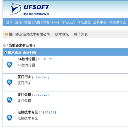
登录
|
注册
|
搜索
|
风格
|
博客(Boke)
|
论坛状态
|
论坛展区
|
道具中心
|
我能做什么
厦门睿点信息技术有限公司
→
技术论坛
→ 帖子列表
当前还未有公告
()
技术论坛-论坛列表
A6软件专区
[
0
|
16
|
17
]
A6软件专区
厦门用友
[
0
|
42
|
45
]
厦门用友
厦门金蝶
[
0
|
19
|
20
]
厦门金蝶
电脑技术专区
[
0
|
19
|
21
]
电脑技术专区