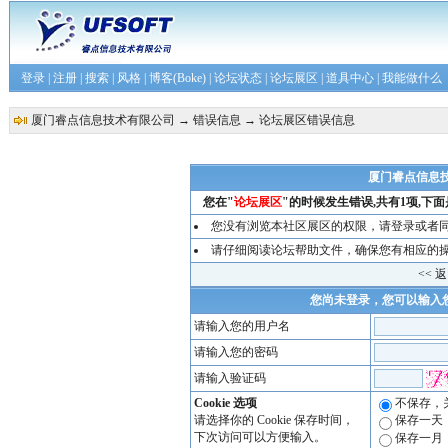
登录
|
注册
|
搜索
|
风格
|
博客(Boke)
|
论坛状态
|
论坛展区
|
道具中心
|
我能做什么
厦门睿点信息技术有限公司
→
错误信息
→ 论坛展区错误信息
厦门睿点信息
您在"
论坛展区
"的时候发生错误,共有1项,下
您没有浏览本社区展区的权限，请
登录
或者
请仔细阅读论坛帮助文件，确保您有相应的
<< 
您尚未登录，您可以输入
请输入您的用户名
请输入您的密码
请输入验证码
Cookie 选项
不保存，
请选择你的 Cookie 保存时间，
保存一天
下次访问可以方便输入。
保存一月